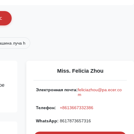
с
ашина луча h
Miss. Felicia Zhou
ое
Электронная почта:
feliciazhou@pa.ecer.co
m
Телефон:
+8613667332386
WhatsApp:
8617873657316