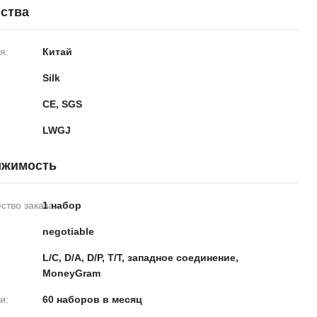
ства
я:
Китай
Silk
CE, SGS
LWGJ
ижимость
тво заказа:
1 набор
negotiable
L/C, D/A, D/P, T/T, западное соединение,
MoneyGram
и:
60 наборов в месяц