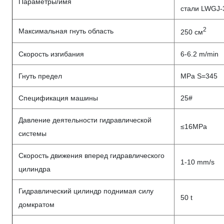
Параметры/имя
стали LWGJ-
2
Максимальная гнуть область
250 см
Скорость изгибания
6-6.2 m/min
Гнуть предел
MPa S=345
Спецификация машины
25#
Давление деятельности гидравлической
≤16MPa
системы
Скорость движения вперед гидравлического
1-10 mm/s
цилиндра
Гидравлический цилиндр поднимая силу
50 t
домкратом