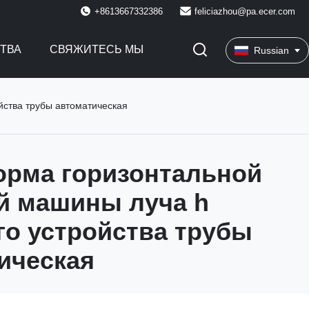
+8613667332386
feliciazhou@pa.ecer.com
СТВА
СВЯЖИТЕСЬ МЫ
Russian
йства трубы автоматическая
рма горизонтальной
й машины луча h
го устройства трубы
ическая