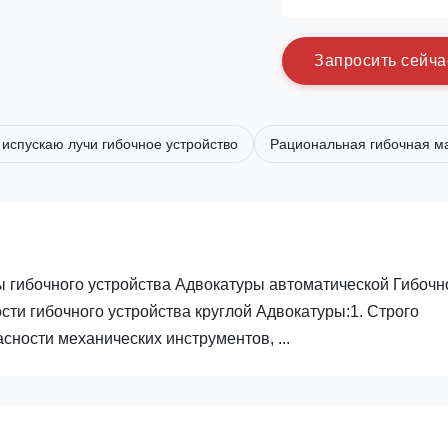
З
а
п
р
о
с
и
т
ь
с
е
й
ч
а
 испускаю лучи гибочное устройство
Рациональная гибочная м
ы гибочного устройства Адвокатуры автоматической Гибочн
сти гибочного устройства круглой Адвокатуры:1. Строго
ности механических инструментов, ...