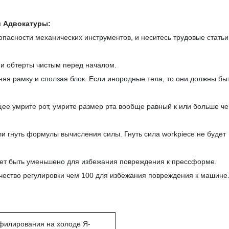
й Адвокатуры:
пасности механических инструментов, и неситесь трудовые статьи
и обтерты чистым перед началом.
яя рамку и сползая блок. Если инородные тела, то они должны бы
щее умрите рот, умрите размер рта вообще равный к или больше че
или гнуть формулы вычисления силы. Гнуть сила workpiece не будет
дует быть уменьшено для избежания повреждения к прессформе.
ичество регулировки чем 100 для избежания повреждения к машине
илирования на холоде Я-