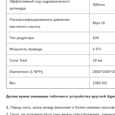
Эффективный ход гидравлического
300mm
цилиндра
Расклассифицированное давление
Mpa 16
масляного насоса
Тип редуктора
42#
Мощность привода
5.5*2
Сила Totol
18 kw
Diamension (L*W*H)
2800*1600*1
Вес
2350 KG
Делам нужно внимание гибочного устройства круглой Адв
1.
Перед гнуть, зазор между верхними и более низкими пресс
2. Гнуть, не положите вашу руку между прессформами, длинный