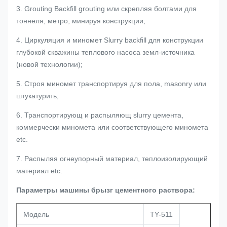
3. Grouting Backfill grouting или скрепляя болтами для
тоннеля, метро, минируя конструкции;
4. Циркуляция и миномет Slurry backfill для конструкции
глубокой скважины теплового насоса земл-источника
(новой технологии);
5. Строя миномет транспортируя для пола, masonry или
штукатурить;
6. Транспортирующ и распыляющ slurry цемента,
коммерчески миномета или соответствующего миномета
etc.
7. Распыляя огнеупорный материал, теплоизолирующий
материал etc.
Параметры машины брызг цементного раствора:
Модель
TY-511