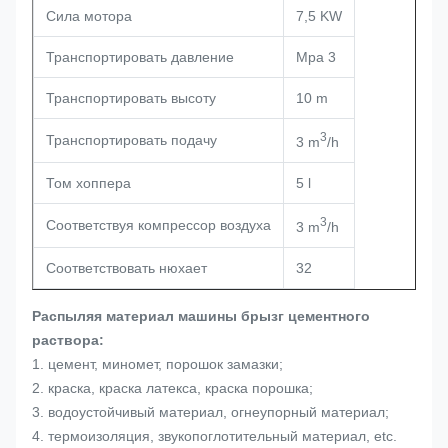
Сила мотора
7,5 KW
Транспортировать давление
Mpa 3
Транспортировать высоту
10 m
3
Транспортировать подачу
3 m
/h
Том хоппера
5 l
3
Соответствуя компрессор воздуха
3 m
/h
Соответствовать нюхает
32
Распыляя материал машины брызг цементного
раствора:
1. цемент, миномет, порошок замазки;
2. краска, краска латекса, краска порошка;
3. водоустойчивый материал, огнеупорный материал;
4. термоизоляция, звукопоглотительный материал, etc.