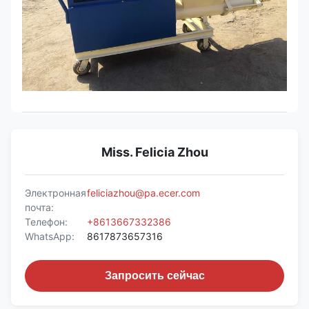
Miss. Felicia Zhou
Электронная
feliciazhou@pa.ecer.com
почта:
Телефон:
+8613667332386
WhatsApp:
8617873657316
Запросить сейчас