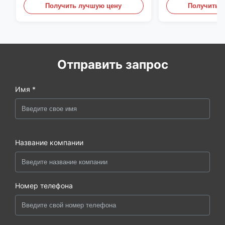
Grouting насос
Получить лучшую цену
Получить 
Отправить запрос
Имя *
Название компании
Номер телефона