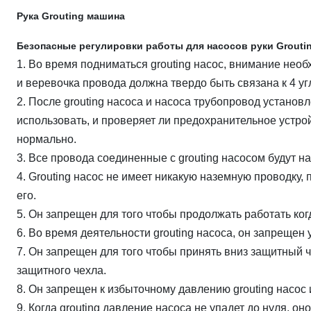
Рука Grouting машина
Безопасные регулировки работы для насосов руки Grouti
1. Во время подниматься grouting насос, внимание нео
и веревочка провода должна твердо быть связана к 4 у
2. После grouting насоса и насоса трубопровод устано
использовать, и проверяет ли предохранительное устро
нормально.
3. Все провода соединенные с grouting насосом будут 
4. Grouting насос не имеет никакую наземную проводку,
его.
5. Он запрещен для того чтобы продолжать работать ког
6. Во время деятельности grouting насоса, он запрещен
7. Он запрещен для того чтобы принять вниз защитный ч
защитного чехла.
8. Он запрещен к избыточному давлению grouting насос 
9. Когда grouting давление насоса не упадет до нуля, о