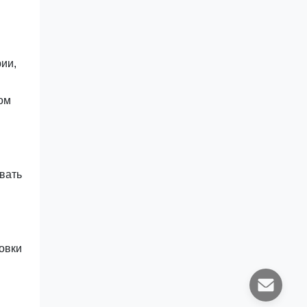
ии,
ом
вать
новки