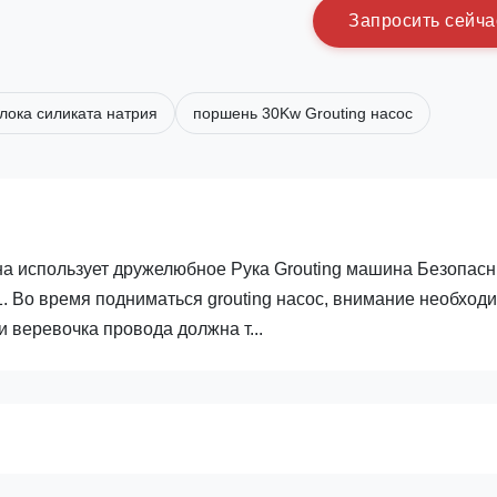
З
а
п
р
о
с
и
т
ь
с
е
й
ч
а
лока силиката натрия
поршень 30Kw Grouting насос
на использует дружелюбное Рука Grouting машина Безопас
1. Во время подниматься grouting насос, внимание необход
 веревочка провода должна т...