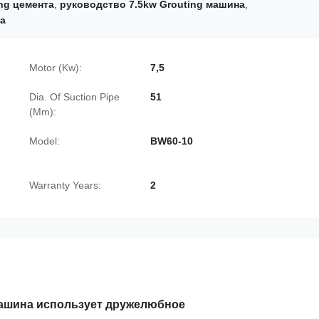
ng цемента
,
руководство 7.5kw Grouting машина
,
та
Motor (Kw):
7,5
Dia. Of Suction Pipe
51
(Mm):
Model:
BW60-10
Warranty Years:
2
машина использует дружелюбное