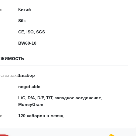
я:
Китай
Silk
CE, ISO, SGS
BW60-10
ижимость
тво заказа:
1 набор
negotiable
L/C, D/A, D/P, T/T, западное соединение,
MoneyGram
и:
120 наборов в месяц