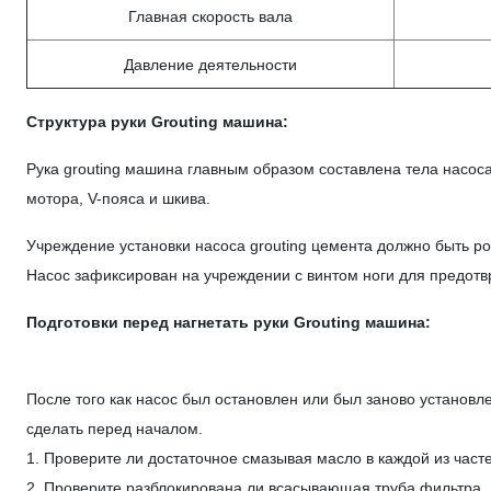
Главная скорость вала
Давление деятельности
Структура руки Grouting машина:
Рука grouting машина главным образом составлена тела насоса
мотора, V-пояса и шкива.
Учреждение установки насоса grouting цемента должно быть ро
Насос зафиксирован на учреждении с винтом ноги для предотв
Подготовки перед нагнетать руки Grouting машина:
После того как насос был остановлен или был заново установ
сделать перед началом.
1. Проверите ли достаточное смазывая масло в каждой из часте
2. Проверите разблокирована ли всасывающая труба фильтра.