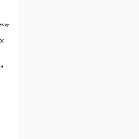
олову
00
ен