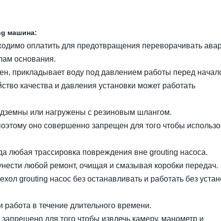
ng машина:
бходимо оплатить для предотвращения переворачивать авар
глам основания.
влен, прикладывает воду под давлением работы перед начал
йство качества и давления установки может работать
надземны или нагружены с резиновым шлангом.
 поэтому оно совершенно запрещен для того чтобы использо
да любая трассировка повреждения вне grouting насоса.
 унести любой ремонт, очищая и смазывая коробки передач.
ехол grouting насос без останавливать и работать без уста
и работа в течение длительного времени.
но запрещено для того чтобы извлечь камеру, манометр и