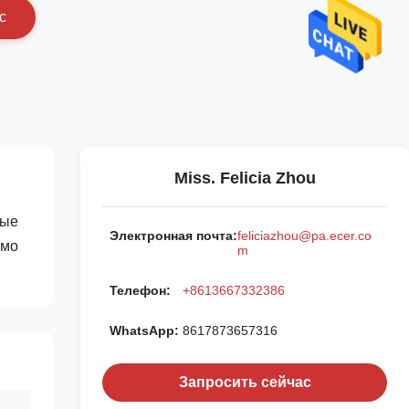
с
Miss. Felicia Zhou
ные
Электронная почта:
feliciazhou@pa.ecer.co
имо
m
Телефон:
+8613667332386
WhatsApp:
8617873657316
Запросить сейчас