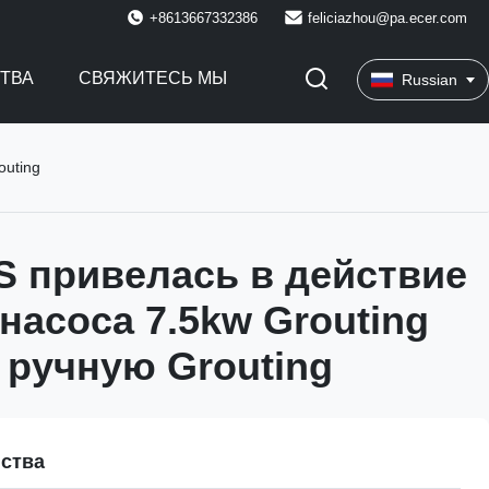
+8613667332386
feliciazhou@pa.ecer.com
СТВА
СВЯЖИТЕСЬ МЫ
Russian
outing
S привелась в действие
насоса 7.5kw Grouting
 ручную Grouting
ства