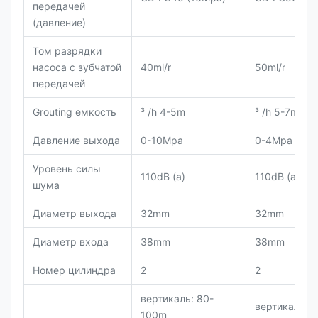
передачей
(давление)
Том разрядки
насоса с зубчатой
40ml/r
50ml/r
передачей
Grouting емкость
³ /h 4-5m
³ /h 5-7m
Давление выхода
0-10Mpa
0-4Mpa
Уровень силы
110dB (a)
110dB (a)
шума
Диаметр выхода
32mm
32mm
Диаметр входа
38mm
38mm
Номер цилиндра
2
2
вертикаль: 80-
вертикаль: 
100m