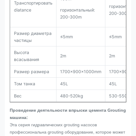
Транспортировать
горизонталь
diatance
горизонтальный:
200-300m
200-300m
Размер диаметра
≤5mm
≤5mm
частицы
Высота
2m
2m
всасывания
Размер размера
1700x900x1000mm
1700x900x
Том танка
45L
45L
Вес
480-520kg
530-550kg
Проведение деятельности впрыски цемента Grouting
машина:
Эта серия гидравлических grouting насосов
профессиональна grouting оборудование, которое может