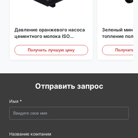
Давление оранжевого насоса
Зеленый мином
цементного молока ISO
топление пола 
рациональное высокое
Backfill
Grouting насос
Получить лучшую цену
Получить 
Отправить запрос
Имя *
Название компании