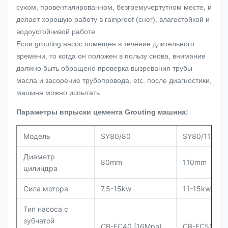
сухом, провентилированном, безгремучертутном месте, и
делает хорошую работу в rainproof (снег), влагостойкой и
водоустойчивой работе.
Если grouting насос помещен в течение длительного
времени, то когда он положен в пользу снова, внимание
должно быть обращено проверка вызревания трубы
масла и засорение трубопровода, etc. после диагностики,
машина можно испытать.
Параметры впрыски цемента Grouting машина:
Модель
SY80/80
SY80/110
Диаметр
80mm
110mm
цилиндра
Сила мотора
7.5-15kw
11-15kw
Тип насоса с
зубчатой
CB-FC40 (16Mpa)
CB-FC50 (16